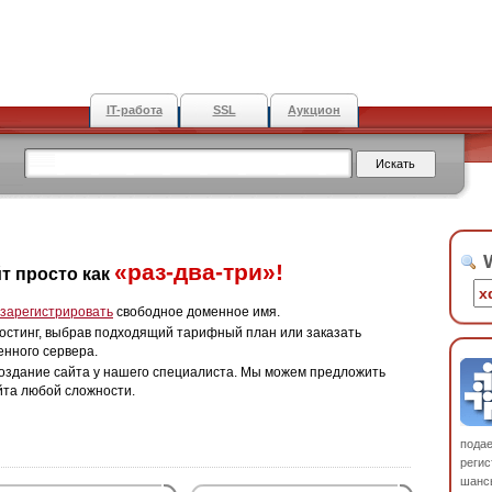
IT-работа
SSL
Аукцион
W
«раз-два-три»!
т просто как
зарегистрировать
свободное доменное имя.
остинг, выбрав подходящий тарифный план или заказать
енного сервера.
оздание сайта у нашего специалиста. Мы можем предложить
йта любой сложности.
пода
регис
шанс