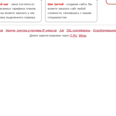
ой шаг
- заказ хостинга из
Шаг третий
- создание сайта. Вы
агаемых тарифных планов.
можете заказать сайт любой
 вы можете заказать у нас
сложности, связавшись с нашим
овку выделенного сервера.
специалистом.
ов
·
Аренда, покупка и продажа IP-адресов
·
Job
·
SSL-сертификаты
·
Освобождающие
Домен зарегистрирован через
i7.RU
.
Whois