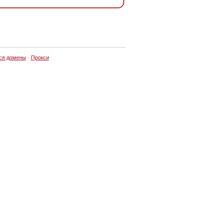
ся домены
·
Прокси